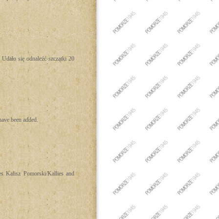
Udało się odnaleźć szczątki 20
have been added.
es Kalisz Pomorski/Kallies and