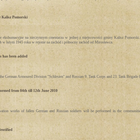
 Kalisz Pomorski
e ekshumacyjne na nieczynnym cmentarzu w jednej z miejscowości gminy Kalisz Pomorski. 
h w lutym 1945 roku w rejonie na zachód i północny zachód od Mirosławca.
ts has been added
f the German Armoured Division "Schlesien" and Russian 9. Tank Corps and 23. Tank Brigade 
formed from 04th till 12th June 2010
vation works of fallen German and Russian soldiers will be performed in the communiti
entified