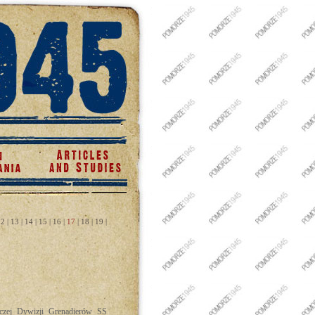
12
|
13
|
14
|
15
|
16
|
17
|
18
|
19
|
iczej Dywizji Grenadierów SS