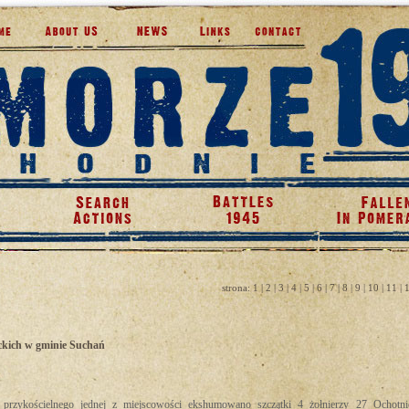
strona:
1
|
2
|
3
|
4
|
5
|
6
|
7
|
8
|
9
|
10
|
11
|
ckich w gminie Suchań
przykościelnego jednej z miejscowości ekshumowano szczątki 4 żołnierzy 27 Ochotn