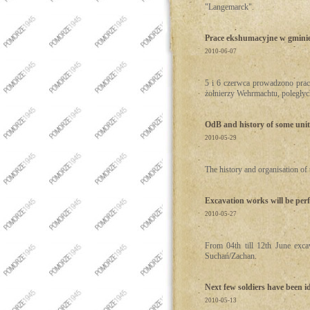
"Langemarck".
Prace ekshumacyjne w gminie
2010-06-07
5 i 6 czerwca prowadzono prac
żołnierzy Wehrmachtu, poległyc
OdB and history of some uni
2010-05-29
The history and organisation o
Excavation works will be per
2010-05-27
From 04th till 12th June exca
Suchań/Zachan.
Next few soldiers have been id
2010-05-13