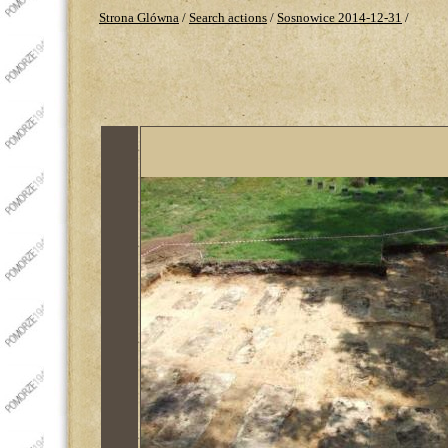
Strona Glówna
/
Search actions
/
Sosnowice 2014-12-31
/