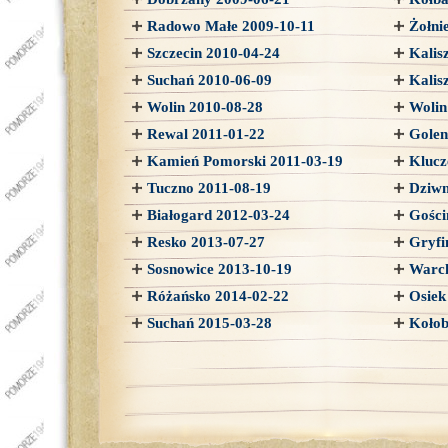
Radowo Małe 2009-10-11
Żołni
Szczecin 2010-04-24
Kalis
Suchań 2010-06-09
Kalis
Wolin 2010-08-28
Wolin
Rewal 2011-01-22
Golen
Kamień Pomorski 2011-03-19
Klucz
Tuczno 2011-08-19
Dziwn
Białogard 2012-03-24
Gości
Resko 2013-07-27
Gryfi
Sosnowice 2013-10-19
Warch
Różańsko 2014-02-22
Osiek
Suchań 2015-03-28
Kołob