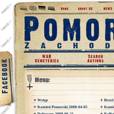
Wstęp
Brzeż
Kamień Pomorski 2008-04-05
Kamie
Dobrzany 2009-06-21
Kołba