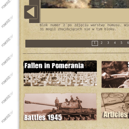
Blok numer 2 po zdjęciu warstwy humusu. Wi
31 mogił znajdujących sie w tym bloku.
1
2
3
4
5
6