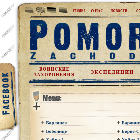
Барлинек
Барлине
Боболице
Борне-С
Хойна-1
Хойна-2