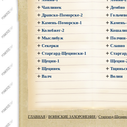
Чаплинек
Дембно
Дравско-Поморске-2
Гольчев
Камень-Поморски-1
Камень-
Колобжег-2
Кошали
Мыслибуж
Полчин-
Секерки
Славно
Старгард-Щецински-1
Старгар
Щецин-1
Щецин-
Щецинек
Тщиньск
Валч
Волин
ГЛАВНАЯ
/
ВОИНСКИЕ ЗАХОРОНЕНИЯ
/
Старгард-Щецинс