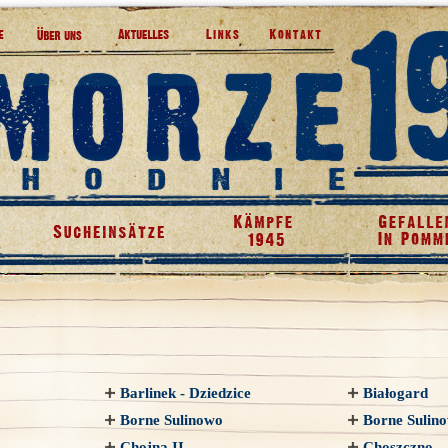
Barlinek - Dziedzice
Białogard
Borne Sulinowo
Borne Sulino
Chojna II
Choszczno