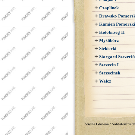
Czaplinek
Drawsko Pomorsk
Kamień Pomorski
Kołobrzeg II
Myślibórz
Siekierki
Stargard Szczeciń
Szczecin I
Szczecinek
Wałcz
Strona Glówna
/
Soldatenfried