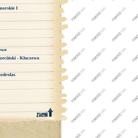
orskie I
owo
zeciński - Kluczewo
odrolas