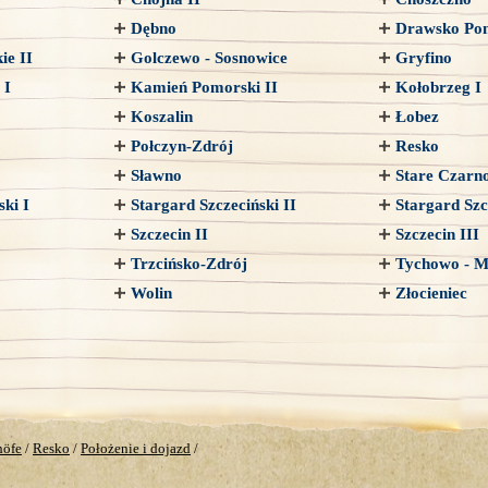
Dębno
Drawsko Pom
ie II
Golczewo - Sosnowice
Gryfino
 I
Kamień Pomorski II
Kołobrzeg I
Koszalin
Łobez
Połczyn-Zdrój
Resko
Sławno
Stare Czarn
ski I
Stargard Szczeciński II
Stargard Szc
Szczecin II
Szczecin III
Trzcińsko-Zdrój
Tychowo - M
Wolin
Złocieniec
höfe
/
Resko
/
Położenie i dojazd
/