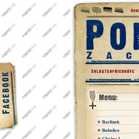
Barlinek
Bobolice
Chojna I