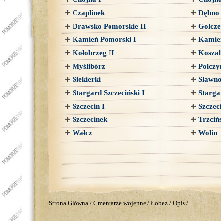
Czaplinek
Dębno
Drawsko Pomorskie II
Golcze
Kamień Pomorski I
Kamień
Kołobrzeg II
Koszal
Myślibórz
Połczy
Siekierki
Sławn
Stargard Szczeciński I
Starga
Szczecin I
Szczeci
Szczecinek
Trzciń
Wałcz
Wolin
Strona Glówna
/
Cmentarze wojenne
/
Łobez
/
Opis
/