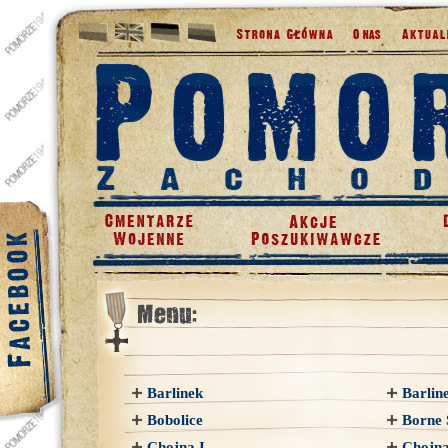
Barlinek
Barline
Bobolice
Borne 
Chojna I
Chojna