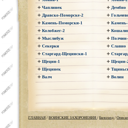
Чаплинек
Дембно
Дравско-Поморске-2
Гольчев
Камень-Поморски-1
Камень-
Колобжег-2
Кошали
Мыслибуж
Полчин-
Секерки
Славно
Старгард-Щецински-1
Старгар
Щецин-1
Щецин-
Щецинек
Тщиньск
Валч
Волин
ГЛАВНАЯ
/
ВОИНСКИЕ ЗАХОРОНЕНИЯ
/
Бялогард
/
Описа