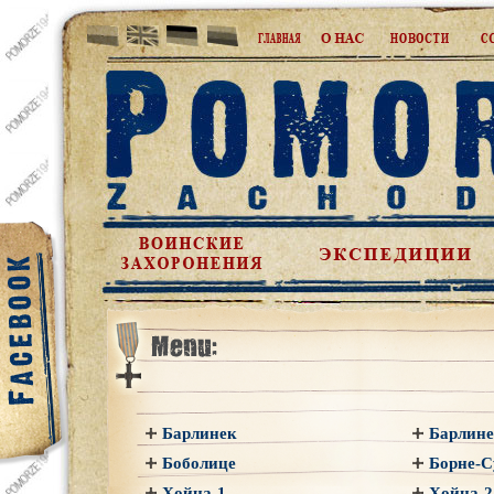
Барлинек
Барлине
Боболице
Борне-С
Хойна-1
Хойна-2