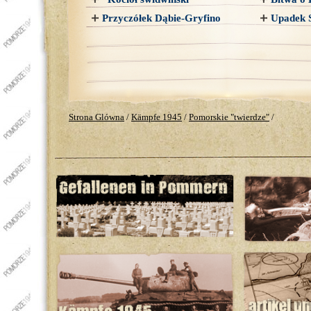
Przyczółek Dąbie-Gryfino
Upadek 
Strona Glówna
/
Kämpfe 1945
/
Pomorskie "twierdze"
/