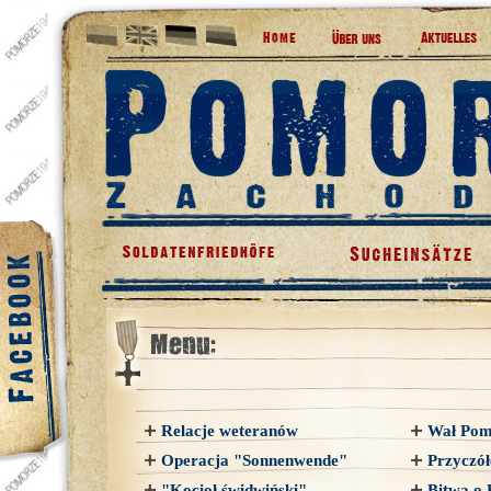
Relacje weteranów
Wał Pom
Operacja "Sonnenwende"
Przyczó
"Kocioł świdwiński"
Bitwa o 